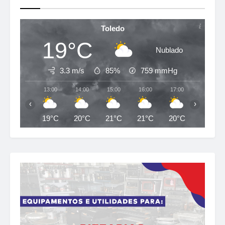
Toledo
19°C
Nublado
3.3 m/s
85%
759
mmHg
13:00
14:00
15:00
16:00
17:00
18:00
‹
›
19°C
20°C
21°C
21°C
20°C
19°C