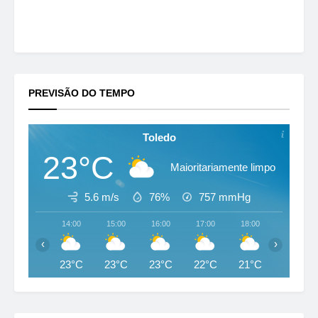
PREVISÃO DO TEMPO
Toledo
23°C
Maioritariamente limpo
5.6 m/s
76%
757
mmHg
14:00
15:00
16:00
17:00
18:00
19:00
‹
›
23°C
23°C
23°C
22°C
21°C
20°C