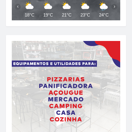
‹
›
18°C
19°C
21°C
23°C
24°C
21°C