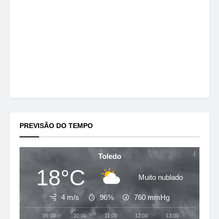
PREVISÃO DO TEMPO
Toledo
18°C
Muito nublado
4 m/s
96%
760
mmHg
09:00
10:00
11:00
12:00
13:00
14:00