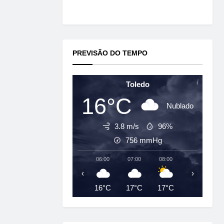
PREVISÃO DO TEMPO
Toledo
16°C
Nublado
3.8 m/s
96%
756
mmHg
06:00
07:00
08:00
09:00
‹
›
16°C
17°C
17°C
19°C