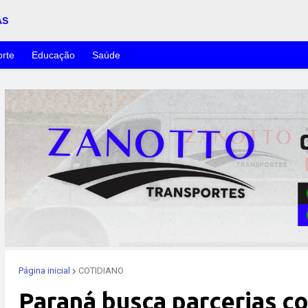
AS
rte
Educação
Saúde
Página inicial
COTIDIANO
Paraná busca parcerias c