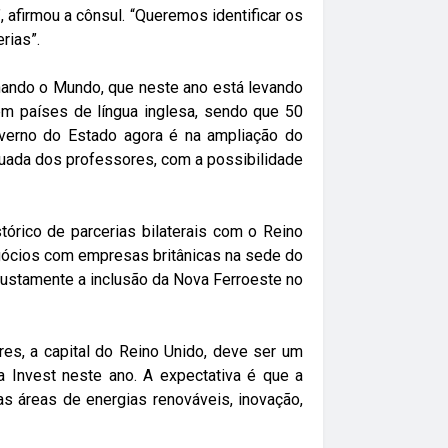
 afirmou a cônsul. “Queremos identificar os
rias”.
ando o Mundo, que neste ano está levando
 em países de língua inglesa, sendo que 50
overno do Estado agora é na ampliação do
uada dos professores, com a possibilidade
rico de parcerias bilaterais com o Reino
egócios com empresas britânicas na sede do
justamente a inclusão da Nova Ferroeste no
:00
18:00
19:00
20:00
21:00
22:00
23:00
00:
res, a capital do Reino Unido, deve ser um
 Invest neste ano. A expectativa é que a
2°C
20°C
19°C
19°C
19°C
18°C
18°C
18
 áreas de energias renováveis, inovação,