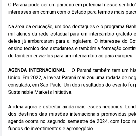
O Paraná pode ser um parceiro em potencial nesse sentido”,
interesses em comum com o Estado para termos mais parce
Na área da educação, um dos destaques é o programa Ganh
mil alunos da rede estadual para um intercâmbio gratuito
deles já embarcaram para a Inglaterra. O interesse do G
ensino técnico dos estudantes e também a formação contin
de também enviá-los para um intercâmbio ao país europeu.
AGENDA INTERNACIONAL
– O Paraná também tem um histó
Unido. Em 2022, a Invest Paraná realizou uma rodada de n
consulado, em São Paulo. Um dos resultados do evento foi 
Sustainable Markets Initiative.
10:00
11:00
12:00
13:00
14:00
15:00
16:00
17
A ideia agora é estreitar ainda mais esses negócios. Lond
dos destinos das missões internacionais promovidas pela
19°C
21°C
23°C
24°C
24°C
25°C
22°C
2
agenda ocorra no segundo semestre de 2024, com foco nas
fundos de investimentos e agronegócio.