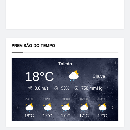
PREVISÃO DO TEMPO
Toledo
18°C
Chuva
3.8 m/s
93%
758
mmHg
23:00
00:00
01:00
02:00
03:00
04:00
‹
›
18°C
17°C
17°C
17°C
17°C
17°C