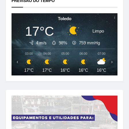
PREVISÃO DO TEMPO
Toledo
17°C
Limpo
4 m/s
98%
759
mmHg
03:00
04:00
05:00
06:00
07:00
08:00
‹
›
17°C
17°C
16°C
16°C
16°C
17°C