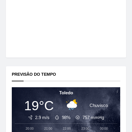
PREVISÃO DO TEMPO
Toledo
19°C
Chuvisco
2.9 m/s
98%
757
mmHg
20:00
21:00
22:00
23:00
00:00
01:00