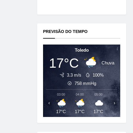
PREVISÃO DO TEMPO
Toledo
17°C
Chuva
3.3 m/s
100%
758
mmHg
03:00
04:00
05:00
06:00
‹
›
17°C
17°C
17°C
17°C