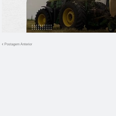
Postagem Anterior
07:00
08:00
09:00
10:00
11:00
12:00
13:00
14
16°C
17°C
18°C
18°C
19°C
19°C
21°C
2