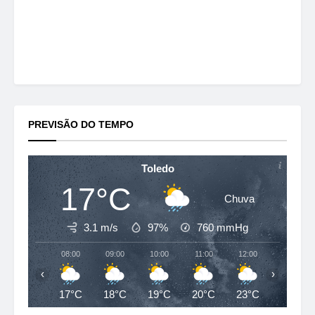
PREVISÃO DO TEMPO
Toledo
17°C
Chuva
3.1 m/s
97%
760
mmHg
08:00
09:00
10:00
11:00
12:00
13:00
‹
›
17°C
18°C
19°C
20°C
23°C
22°C