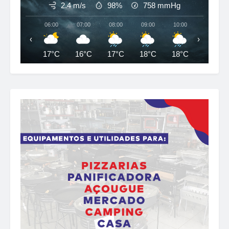
2.4 m/s
98%
758
mmHg
06:00
07:00
08:00
09:00
10:00
11:00
‹
›
17°C
16°C
17°C
18°C
18°C
19°C