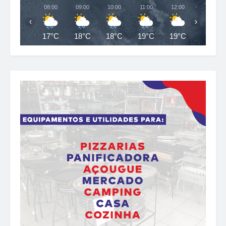
08:00
09:00
10:00
11:00
12:00
13:00
‹
›
17°C
18°C
18°C
19°C
19°C
21°C