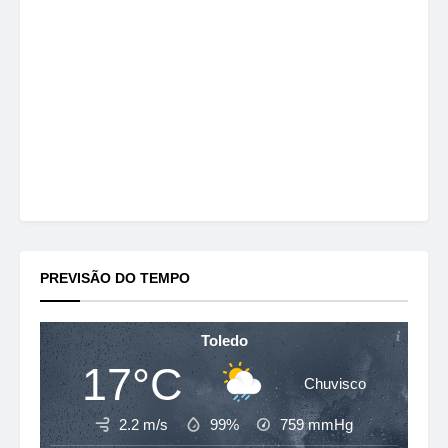
PREVISÃO DO TEMPO
Toledo
17°C
Chuvisco
2.2 m/s
99%
759
mmHg