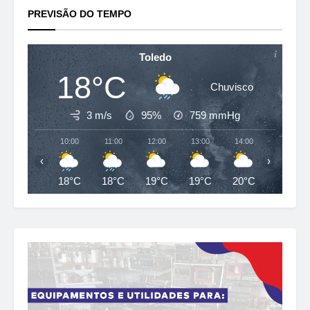
PREVISÃO DO TEMPO
Toledo
18°C
Chuvisco
3 m/s
95%
759
mmHg
10:00
11:00
12:00
13:00
14:00
15:00
‹
›
18°C
18°C
19°C
19°C
20°C
21°C