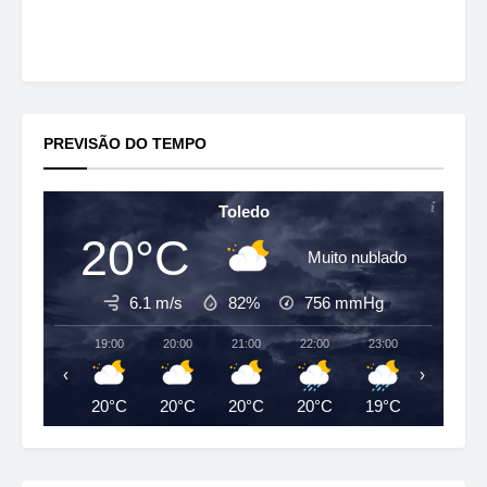
PREVISÃO DO TEMPO
Toledo
20°C
Muito nublado
6.1 m/s
82%
756
mmHg
19:00
20:00
21:00
22:00
23:00
00:00
‹
›
20°C
20°C
20°C
20°C
19°C
18°C