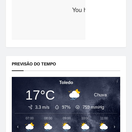
PREVISÃO DO TEMPO
Toledo
17°C
Chuva
3.3 m/s
97%
759
mmHg
07:00
08:00
09:00
10:00
11:00
12:00
‹
›