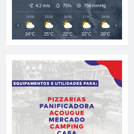
4.2 m/s
75%
756
mmHg
14:00
15:00
16:00
17:00
18:00
19:00
‹
›
24°C
25°C
22°C
22°C
20°C
19°C