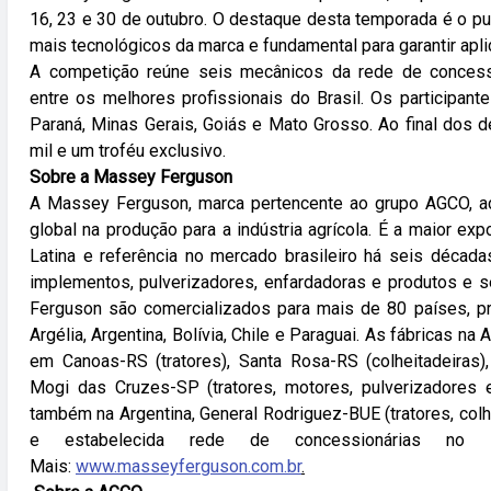
16, 23 e 30 de outubro. O destaque desta temporada é o 
mais tecnológicos da marca e fundamental para garantir apl
A competição reúne seis mecânicos da rede de concess
entre os melhores profissionais do Brasil. Os participan
Paraná, Minas Gerais, Goiás e Mato Grosso. Ao final dos 
mil e um troféu exclusivo.
Sobre a Massey Ferguson
A Massey Ferguson, marca pertencente ao grupo AGCO, a
global na produção para a indústria agrícola. É a maior ex
Latina e referência no mercado brasileiro há seis décadas.
implementos, pulverizadores, enfardadoras e produtos e s
Ferguson são comercializados para mais de 80 países, pri
Argélia, Argentina, Bolívia, Chile e Paraguai. As fábricas na
18:00
19:00
20:00
21:00
22:00
23:00
00:00
01
em Canoas-RS (tratores), Santa Rosa-RS (colheitadeiras),
Mogi das Cruzes-SP (tratores, motores, pulverizadores 
20°C
19°C
19°C
19°C
18°C
18°C
18°C
1
também na Argentina, General Rodriguez-BUE (tratores, col
e estabelecida rede de concessionárias no
Mais:
www.masseyferguson.com.br
.