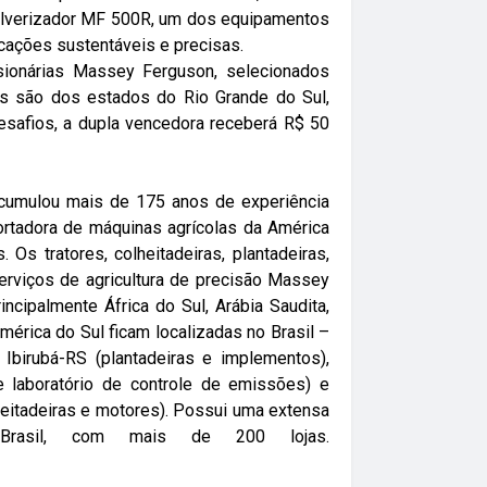
pulverizador MF 500R, um dos equipamentos
icações sustentáveis e precisas.
ionárias Massey Ferguson, selecionados
tes são dos estados do Rio Grande do Sul,
desafios, a dupla vencedora receberá R$ 50
cumulou mais de 175 anos de experiência
portadora de máquinas agrícolas da América
 Os tratores, colheitadeiras, plantadeiras,
erviços de agricultura de precisão Massey
ncipalmente África do Sul, Arábia Saudita,
 América do Sul ficam localizadas no Brasil –
:00
02:00
03:00
04:00
05:00
06:00
07:00
08:
 Ibirubá-RS (plantadeiras e implementos),
e laboratório de controle de emissões) e
9°C
19°C
19°C
18°C
18°C
18°C
18°C
18
heitadeiras e motores). Possui uma extensa
 Brasil, com mais de 200 lojas.