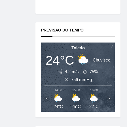
PREVISÃO DO TEMPO
Toledo
24°C
Chuvisco
4.2 m/s
75%
756
mmHg
14:00
15:00
16:00
17:00
‹
›
24°C
25°C
22°C
22°C