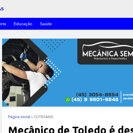
AS
rte
Educação
Saúde
Página inicial
COTIDIANO
Mecânico de Toledo é des