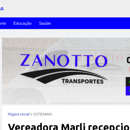
AS
rte
Educação
Saúde
Página inicial
COTIDIANO
Vereadora Marli recepcio