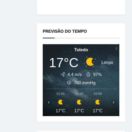
PREVISÃO DO TEMPO
Toledo
17°C
Limpo
4.4 m/s
97%
760
mmHg
01:00
02:00
03:00
04:00
‹
›
17°C
17°C
17°C
17°C