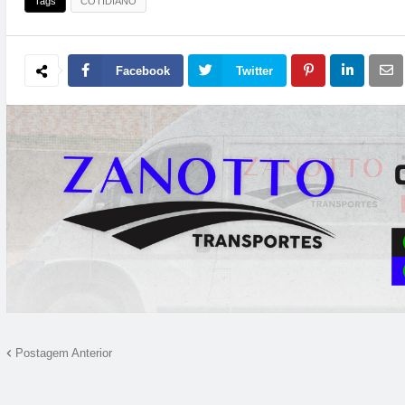
Tags
COTIDIANO
Facebook
Twitter
05:00
06:00
07:00
08:00
09:00
10:00
11:00
12
16°C
16°C
16°C
17°C
18°C
20°C
22°C
2
Postagem Anterior