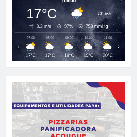
Toledo
17°C
Chuva
3.3 m/s
97%
759
mmHg
07:00
08:00
09:00
10:00
11:00
12:00
‹
›
17°C
17°C
18°C
19°C
20°C
23°C