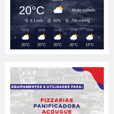
20°C
Muito nublado
6.1 m/s
82%
756
mmHg
19:00
20:00
21:00
22:00
23:00
00:00
‹
›
20°C
20°C
20°C
20°C
19°C
18°C