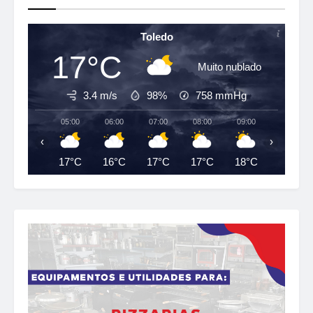
Toledo
17°C
Muito nublado
3.4 m/s
98%
758
mmHg
05:00
06:00
07:00
08:00
09:00
10:00
‹
›
17°C
16°C
17°C
17°C
18°C
19°C