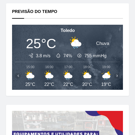
PREVISÃO DO TEMPO
Toledo
25°C
Chuva
3.8 m/s
74%
755
mmHg
15:00
16:00
17:00
18:00
19:00
20:00
‹
›
25°C
22°C
22°C
20°C
19°C
19°C