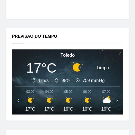
PREVISÃO DO TEMPO
Toledo
17°C
Limpo
4 m/s
98%
759
mmHg
03:00
04:00
05:00
06:00
07:00
08:00
‹
›
17°C
17°C
16°C
16°C
16°C
17°C