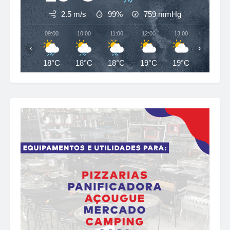
2.5 m/s
99%
759
mmHg
09:00
10:00
11:00
12:00
13:00
14:00
‹
›
18°C
18°C
18°C
19°C
19°C
20°C