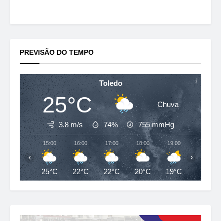
PREVISÃO DO TEMPO
Toledo
25°C
Chuva
3.8 m/s
74%
755
mmHg
15:00
16:00
17:00
18:00
19:00
20:00
‹
›
25°C
22°C
22°C
20°C
19°C
19°C