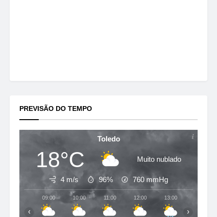
PREVISÃO DO TEMPO
Toledo
18°C
Muito nublado
4 m/s
96%
760
mmHg
09:00
10:00
11:00
12:00
13:00
14:00
‹
›