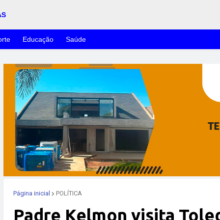
AS
rte
Educação
Saúde
Página inicial
POLÍTICA
Padre Kelmon visita Tole