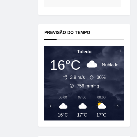
PREVISÃO DO TEMPO
Toledo
16°C
Nublado
3.8 m/s
96%
756
mmHg
06:00
07:00
08:00
09:00
‹
›
16°C
17°C
17°C
19°C