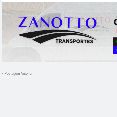
Postagem Anterior
10:00
11:00
12:00
13:00
14:00
15:00
16:00
17
19°C
21°C
23°C
24°C
24°C
25°C
22°C
2