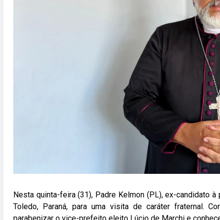
Nesta quinta-feira (31), Padre Kelmon (PL), ex-candidato à
Toledo, Paraná, para uma visita de caráter fraternal. 
parabenizar o vice-prefeito eleito Lúcio de Marchi e conhec