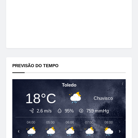
PREVISÃO DO TEMPO
Toledo
18°C
Chuvisco
2.6 m/s
95%
759
mmHg
04:00
05:00
06:00
07:00
08:00
09:00
‹
›