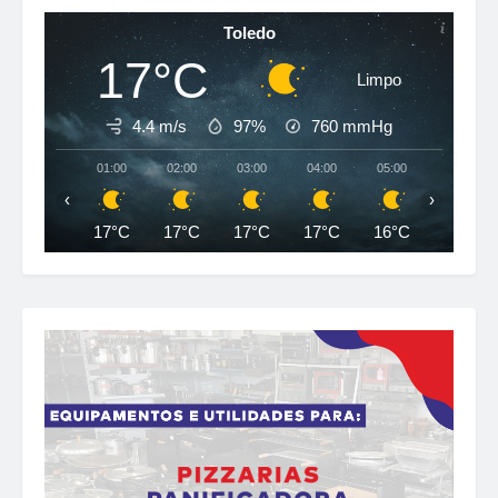
Toledo
17°C
Limpo
4.4 m/s
97%
760
mmHg
01:00
02:00
03:00
04:00
05:00
06:00
‹
›
17°C
17°C
17°C
17°C
16°C
16°C