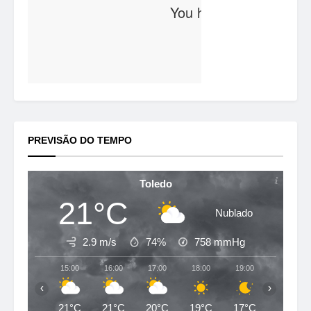
PREVISÃO DO TEMPO
Toledo
21°C
Nublado
2.9 m/s
74%
758
mmHg
15:00
16:00
17:00
18:00
19:00
20:00
‹
›
21°C
21°C
20°C
19°C
17°C
16°C