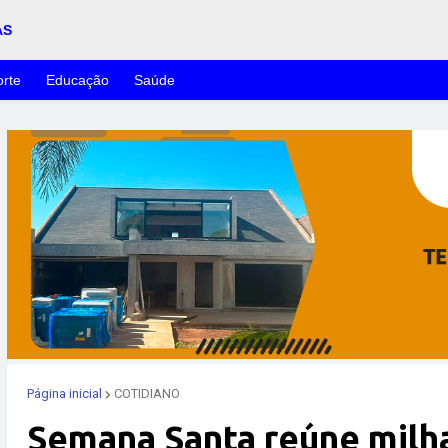
AS
rte
Educação
Saúde
Página inicial
COTIDIANO
Semana Santa reúne milha