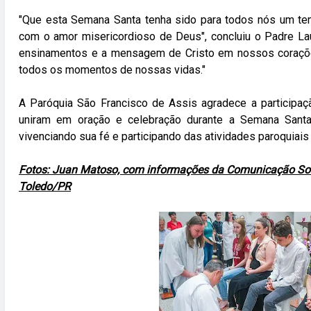
"Que esta Semana Santa tenha sido para todos nós um tem
com o amor misericordioso de Deus", concluiu o Padre L
ensinamentos e a mensagem de Cristo em nossos coraçõ
todos os momentos de nossas vidas."
A Paróquia São Francisco de Assis agradece a participaç
uniram em oração e celebração durante a Semana Santa
vivenciando sua fé e participando das atividades paroquiais
Fotos: Juan Matoso, com informações da Comunicação Soci
Toledo/PR
06:00
07:00
08:00
09:00
10:00
11:00
12:00
13
17°C
17°C
18°C
19°C
20°C
20°C
21°C
2