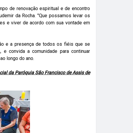
po de renovação espiritual e de encontro
audemir da Rocha. "Que possamos levar os
es e viver de acordo com sua vontade em
ão e a presença de todos os fiéis que se
, e convida a comunidade para continuar
 ao longo do ano.
al da Paróquia São Francisco de Assis de
:00
14:00
15:00
16:00
17:00
18:00
19:00
20:
4°C
25°C
24°C
23°C
20°C
19°C
19°C
19