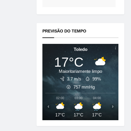
PREVISÃO DO TEMPO
Toledo
17°C
Maioritariamente limpo
3.7 m/s
99%
757
mmHg
02:00
03:00
04:00
05:00
‹
›
17°C
17°C
17°C
17°C