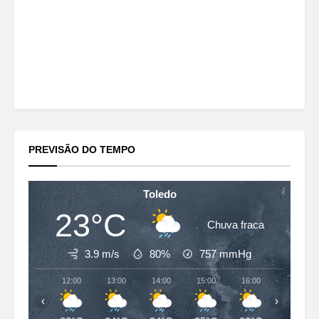
PREVISÃO DO TEMPO
Toledo
23°C
Chuva fraca
3.9 m/s
80%
757
mmHg
12:00
13:00
14:00
15:00
16:00
17:00
‹
›