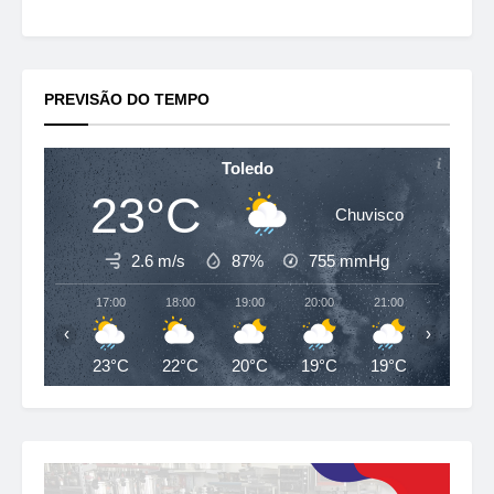
PREVISÃO DO TEMPO
Toledo
23°C
Chuvisco
2.6 m/s
87%
755
mmHg
17:00
18:00
19:00
20:00
21:00
22:00
‹
›
23°C
22°C
20°C
19°C
19°C
19°C