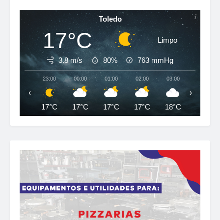
Toledo
17°C
Limpo
3.8 m/s
80%
763
mmHg
23:00
00:00
01:00
02:00
03:00
04:00
‹
›
17°C
17°C
17°C
17°C
18°C
18°C