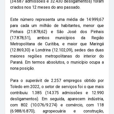
(34.687 admissões e 32.430 desligamentos) foram
criados nos 12 meses do ano passado.
Este número representa uma média de 14.999,67
para cada um milhão de habitantes, menor que
Pinhais (21.878,62) e São José dos Pinhais
(17.878,51), ambos municípios da Região
Metropolitana de Curitiba, e maior que Maringá
(12.869,30) e Londrina (12.102,09), sedes das duas
maiores regiões metropolitanas do interior do
Paraná. Em termos absolutos, o município ocupa a
nona posição.
Para o superávit de 2.257 empregos obtido por
Toledo em 2022, o setor de serviços foi o que mais
contribuiu: 1.385 (14.375 admissões e 12.990
desligamentos). Em seguida, aparecem indústria,
com 802 (10.076/9.274) e comércio, com 118
(6.988/6.870); agropecuária e construção,