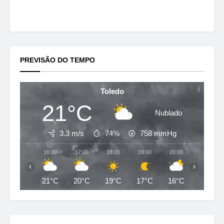
PREVISÃO DO TEMPO
Toledo
21°C
Nublado
3.3 m/s
74%
758
mmHg
16:00
17:00
18:00
19:00
20:00
21:00
‹
›
21°C
20°C
19°C
17°C
16°C
15°C