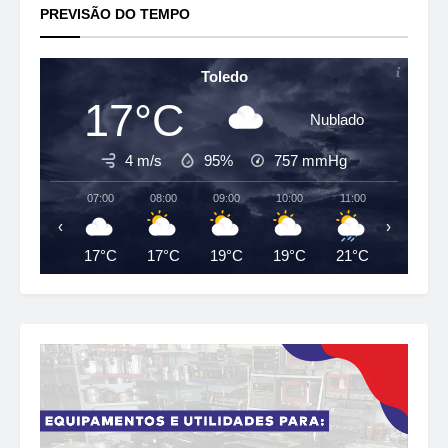
PREVISÃO DO TEMPO
Toledo
17°C
Nublado
4 m/s
95%
757
mmHg
07:00
08:00
09:00
10:00
11:00
12:00
‹
›
17°C
17°C
19°C
19°C
21°C
23°C