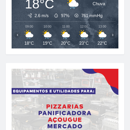
18°C
Chuva
2.6 m/s
97%
761
mmHg
09:00
10:00
11:00
12:00
13:00
14:00
‹
›
18°C
19°C
20°C
23°C
22°C
23°C