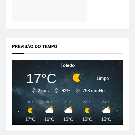
PREVISÃO DO TEMPO
Toledo
17°C
Limpo
2 m/s
93%
758
mmHg
19:00
20:00
21:00
22:00
23:00
00:00
‹
›
17°C
16°C
15°C
15°C
15°C
16°C