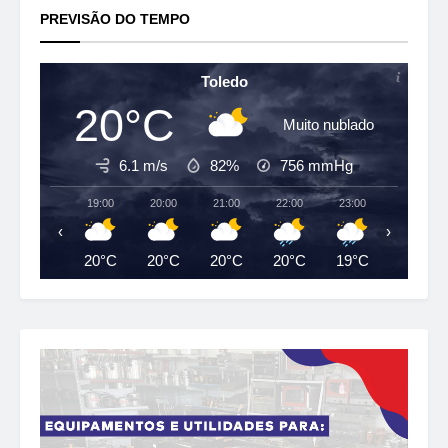
PREVISÃO DO TEMPO
Toledo
20°C
Muito nublado
6.1 m/s
82%
756
mmHg
19:00
20:00
21:00
22:00
23:00
00:00
‹
›
20°C
20°C
20°C
20°C
19°C
18°C