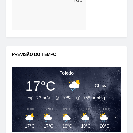
PREVISÃO DO TEMPO
Toledo
17°C
Chuva
3.3 m/s
97%
759
mmHg
07:00
08:00
09:00
10:00
11:00
12:00
‹
›
17°C
17°C
18°C
19°C
20°C
23°C