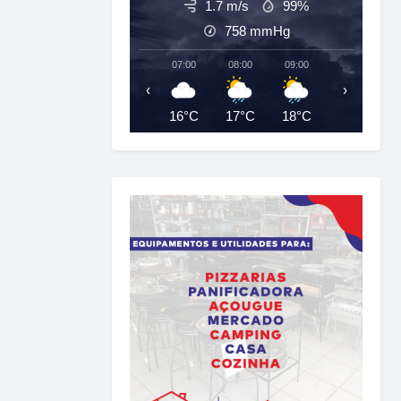
1.7 m/s
99%
758
mmHg
07:00
08:00
09:00
10:00
‹
›
16°C
17°C
18°C
18°C