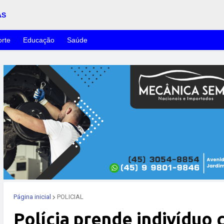
AS
rte
Educação
Saúde
Página inicial
POLICIAL
Polícia prende indivíduo